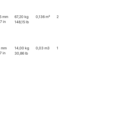
5 mm
67,20 kg
0,136 m³
2
7 in
148,15 lb
0 mm
14,00 kg
0,03 m3
1
7 in
30,86 lb