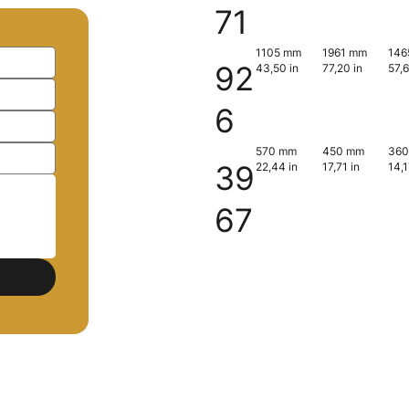
71
1105 mm
1961 mm
146
92
43,50 in
77,20 in
57,6
6
570 mm
450 mm
36
39
22,44 in
17,71 in
14,1
67