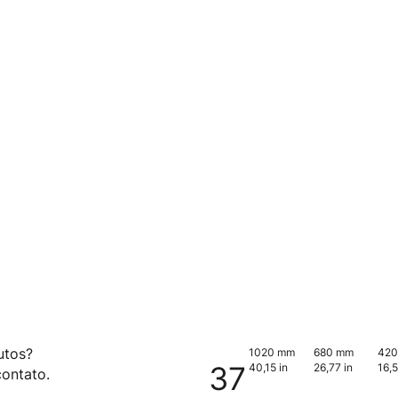
utos?
1020 mm
680 mm
42
37
40,15 in
26,77 in
16,5
ontato.