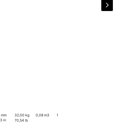
0 mm
32,00 kg
0,08 m3
1
3 in
70,54 lb