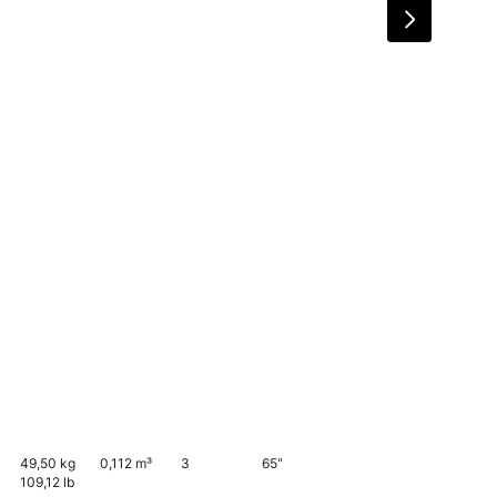
49,50 kg
0,112 m³
3
65"
109,12 lb