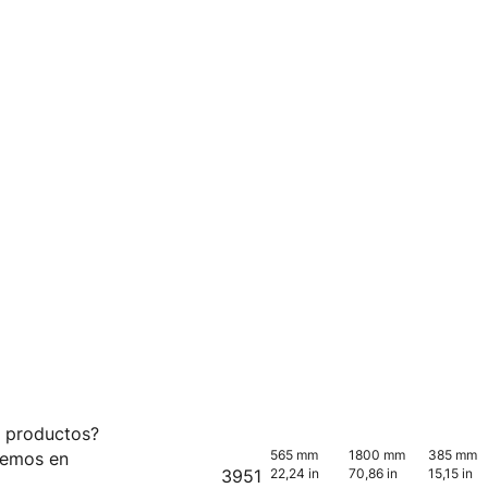
s productos?
565 mm
1800 mm
385 mm
remos en
3951
22,24 in
70,86 in
15,15 in