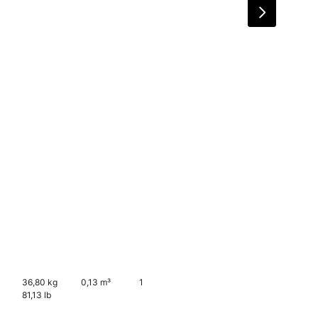
36,80 kg
0,13 m³
1
81,13 lb