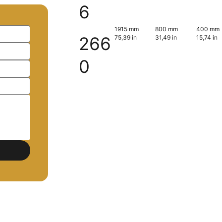
6
1915 mm
800 mm
400 mm
266
75,39 in
31,49 in
15,74 in
0