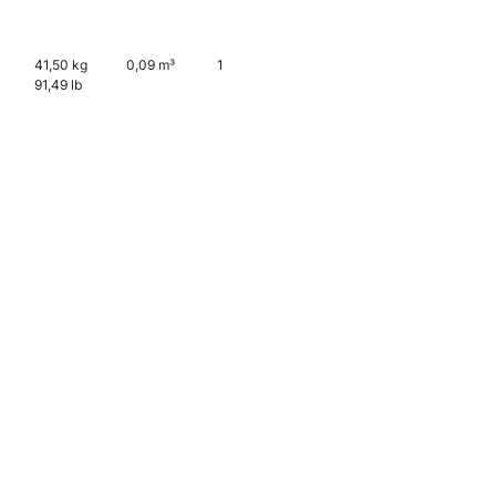
41,50 kg
0,09 m³
1
91,49 lb