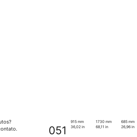
utos?
915 mm
1730 mm
685 mm
051
36,02 in
68,11 in
26,96 in
ontato.