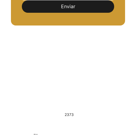
Enviar
2373
885 mm