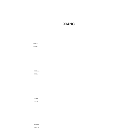
994NG
957 mm
37,67 in
1930 mm
75,98 in
957 mm
37,67 in
78,30 kg
172,62 lb